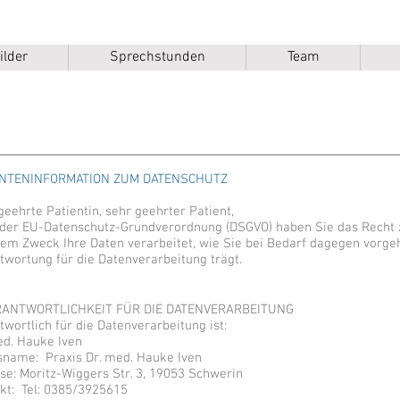
ilder
Sprechstunden
Team
ENTENINFORMATION ZUM DATENSCHUTZ
geehrte Patientin, sehr geehrter Patient,
der EU-Datenschutz-Grundverordnung (DSGVO) haben Sie das Recht z
em Zweck Ihre Daten verarbeitet, wie Sie bei Bedarf dagegen vorg
twortung für die Datenverarbeitung trägt.
ERANTWORTLICHKEIT FÜR DIE DATENVERARBEITUNG
twortlich für die Datenverarbeitung ist:
ed. Hauke Iven
sname: Praxis Dr. med. Hauke Iven
se: Moritz-Wiggers Str. 3, 19053 Schwerin
kt: Tel: 0385/3925615