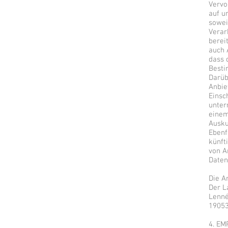
Vervo
auf u
sowei
Verar
berei
auch 
dass 
Besti
Darüb
Anbie
Einsc
unter
einem
Ausku
Ebenf
künft
von A
Daten
Die A
Der L
Lenné
19053
4. E