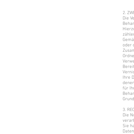
2. Z
Die V
Behan
Hierz
zähle
Gemäß
oder 
Zusam
Ordne
Verwe
Berei
Verni
Ihre 
denen
für I
Behan
Grund
3. R
Die N
verar
Sie h
Daten