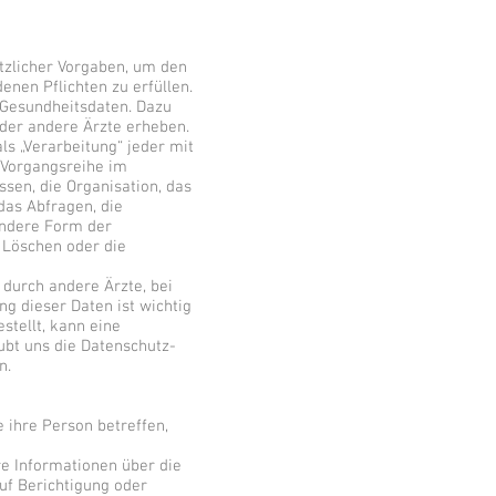
tzlicher Vorgaben, um den
nen Pflichten zu erfüllen.
 Gesundheitsdaten. Dazu
der andere Ärzte erheben.
als „Verarbeitung“ jeder mit
 Vorgangsreihe im
en, die Organisation, das
das Abfragen, die
andere Form der
s Löschen oder die
 durch andere Ärzte, bei
ng dieser Daten ist wichtig
stellt, kann eine
ubt uns die Datenschutz-
n.
 ihre Person betreffen,
re Informationen über die
uf Berichtigung oder