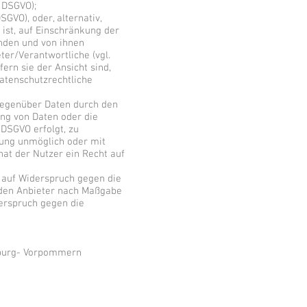
6 DSGVO);
GVO), oder, alternativ,
 ist, auf Einschränkung der
enden und von ihnen
ter/Verantwortliche (vgl.
rn sie der Ansicht sind,
atenschutzrechtliche
 gegenüber Daten durch den
ng von Daten oder die
 DSGVO erfolgt, zu
ilung unmöglich oder mit
at der Nutzer ein Recht auf
 auf Widerspruch gegen die
h den Anbieter nach Maßgabe
derspruch gegen die
nburg- Vorpommern