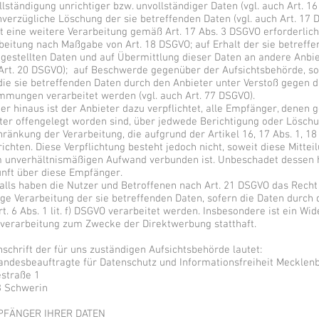
llständigung unrichtiger bzw. unvollständiger Daten (vgl. auch Art. 1
nverzügliche Löschung der sie betreffenden Daten (vgl. auch Art. 17 DS
t eine weitere Verarbeitung gemäß Art. 17 Abs. 3 DSGVO erforderlich
beitung nach Maßgabe von Art. 18 DSGVO; auf Erhalt der sie betreff
tgestellten Daten und auf Übermittlung dieser Daten an andere Anbie
Art. 20 DSGVO); auf Beschwerde gegenüber der Aufsichtsbehörde, sofe
die sie betreffenden Daten durch den Anbieter unter Verstoß gegen d
mmungen verarbeitet werden (vgl. auch Art. 77 DSGVO).
er hinaus ist der Anbieter dazu verpflichtet, alle Empfänger, denen
ter offengelegt worden sind, über jedwede Berichtigung oder Löschu
hränkung der Verarbeitung, die aufgrund der Artikel 16, 17 Abs. 1, 18
richten. Diese Verpflichtung besteht jedoch nicht, soweit diese Mitte
 unverhältnismäßigen Aufwand verbunden ist. Unbeschadet dessen h
nft über diese Empfänger.
alls haben die Nutzer und Betroffenen nach Art. 21 DSGVO das Recht
ige Verarbeitung der sie betreffenden Daten, sofern die Daten durc
rt. 6 Abs. 1 lit. f) DSGVO verarbeitet werden. Insbesondere ist ein Wi
verarbeitung zum Zwecke der Direktwerbung statthaft.
nschrift der für uns zuständigen Aufsichtsbehörde lautet:
andesbeauftragte für Datenschutz und Informationsfreiheit Meckle
straße 1
 Schwerin
MPFÄNGER IHRER DATEN