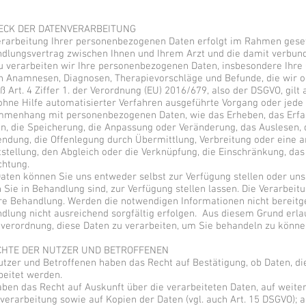
WECK DER DATENVERARBEITUNG
erarbeitung Ihrer personenbezogenen Daten erfolgt im Rahmen gese
dlungsvertrag zwischen Ihnen und Ihrem Arzt und die damit verbunde
u verarbeiten wir Ihre personenbezogenen Daten, insbesondere Ihre
n Anamnesen, Diagnosen, Therapievorschläge und Befunde, die wir o
 Art. 4 Ziffer 1. der Verordnung (EU) 2016/679, also der DSGVO, gilt 
ohne Hilfe automatisierter Verfahren ausgeführte Vorgang oder jede
menhang mit personenbezogenen Daten, wie das Erheben, das Erfass
n, die Speicherung, die Anpassung oder Veränderung, das Auslesen, 
ndung, die Offenlegung durch Übermittlung, Verbreitung oder eine 
tstellung, den Abgleich oder die Verknüpfung, die Einschränkung, da
chtung.
Daten können Sie uns entweder selbst zur Verfügung stellen oder uns
 Sie in Behandlung sind, zur Verfügung stellen lassen. Die Verarbeitu
hre Behandlung. Werden die notwendigen Informationen nicht bereitge
dlung nicht ausreichend sorgfältig erfolgen. Aus diesem Grund erla
verordnung, diese Daten zu verarbeiten, um Sie behandeln zu könne
ECHTE DER NUTZER UND BETROFFENEN
utzer und Betroffenen haben das Recht auf Bestätigung, ob Daten, die
beitet werden.
aben das Recht auf Auskunft über die verarbeiteten Daten, auf weite
verarbeitung sowie auf Kopien der Daten (vgl. auch Art. 15 DSGVO); a